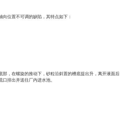
轴向位置不可调的缺陷，其特点如下：
。
底部，在螺旋的推动下，砂粒沿斜置的槽底提出升，离开液面后
流口排出并送往厂内进水池。