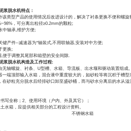
 泥浆脱水机
特点：
外该类型产品的使用情况后改进设计的，解决了衬条更换不便和螺旋
%~98%，可分离出粒径≥0.2mm
;
的颗粒
水中轴承,维护方便;
关键产件--减速器为*轴装式,不用联轴器,安装对中方便;
于更换;
调,便于调整其尾部和箱壁的安全间隙.
:
 泥浆脱水机
构造及工作过程
U型槽、水箱、导流板、出水堰和驱动装置组成
由无轴螺旋、衬条、
器一端顶部输入水箱，混合液中重度较大的，如砂粒等将沉积于槽型
，在砂粒充分脱水后经排砂口卸至盛砂桶，而与砂水分离后的水从溢
式书写全称；2、使用环境（户内、外及其它）；
凝土水箱，应提供相关部分的工程设计资料。
不锈钢水箱