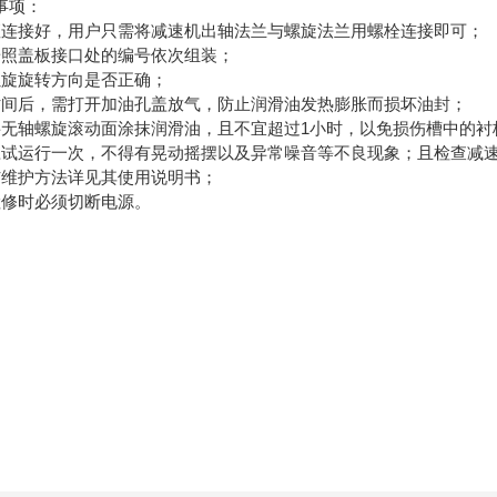
事项：
座连接好，用户只需将减速机出轴法兰与螺旋法兰用螺栓连接即可；
按照盖板接口处的编号依次组装；
螺旋旋转方向是否正确；
时间后，需打开加油孔盖放气，防止润滑油发热膨胀而损坏油封；
将无轴螺旋滚动面涂抹润滑油，且不宜超过1小时，以免损伤槽中的衬
应试运行一次，不得有晃动摇摆以及异常噪音等不良现象；且检查减
与维护方法详见其使用说明书；
检修时必须切断电源。