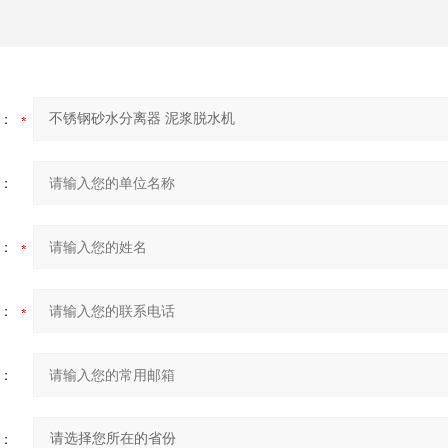
：
：
：
：
：
：