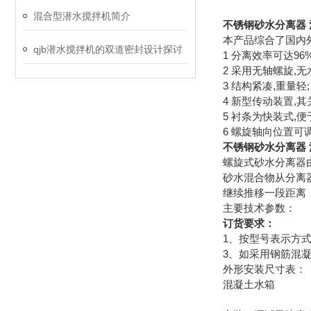
混合型潜水搅拌机简介
不锈钢砂水分离器
本产品综合了国内
qjb潜水搅拌机的双道密封设计探讨
1 分离效率可达96
2 采用无轴螺旋,无
3 结构紧凑,重量轻;
4 新型传动装置,其
5 衬条为快装式,便
6 螺旋轴向位置可
不锈钢砂水分离器
螺旋式砂水分离器
砂水混合物从分离
继续推移一段距离
主要技术参数：
订货要求：
1、按型号表示方
3、如采用钢筋混
外形安装尺寸表：
混凝土水箱