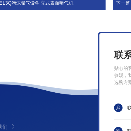
PEL3Q污泥曝气设备 立式表面曝气机
下一篇
联
贴心的
参观，
选购方
我们