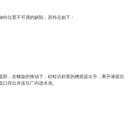
轴向位置不可调的缺陷，其特点如下：
。
底部，在螺旋的推动下，砂粒沿斜置的槽底提出升，离开液面后
流口排出并送往厂内进水池。