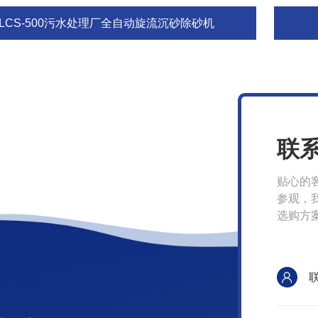
XLCS-500污水处理厂全自动旋流沉砂除砂机
联
贴心的
参观，
选购方