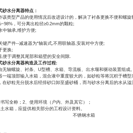
式砂水分离器
特点：
外该类型产品的使用情况后改进设计的，解决了衬条更换不便和螺旋
%~98%，可分离出粒径≥0.2mm
;
的颗粒
水中轴承,维护方便;
关键产件--减速器为*轴装式,不用联轴器,安装对中方便;
于更换;
调,便于调整其尾部和箱壁的安全间隙.
:
式砂水分离器
构造及工作过程
U型槽、水箱、导流板、出水堰和驱动装置组成
由无轴螺旋、衬条、
器一端顶部输入水箱，混合液中重度较大的，如砂粒等将沉积于槽型
，在砂粒充分脱水后经排砂口卸至盛砂桶，而与砂水分离后的水从溢
式书写全称；2、使用环境（户内、外及其它）；
凝土水箱，应提供相关部分的工程设计资料。
不锈钢水箱