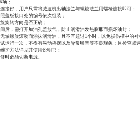
事项：
座连接好，用户只需将减速机出轴法兰与螺旋法兰用螺栓连接即可；
按照盖板接口处的编号依次组装；
螺旋旋转方向是否正确；
时间后，需打开加油孔盖放气，防止润滑油发热膨胀而损坏油封；
将无轴螺旋滚动面涂抹润滑油，且不宜超过1小时，以免损伤槽中的衬
应试运行一次，不得有晃动摇摆以及异常噪音等不良现象；且检查减
与维护方法详见其使用说明书；
检修时必须切断电源。