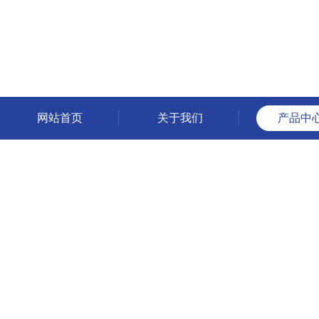
网站首页
关于我们
产品中