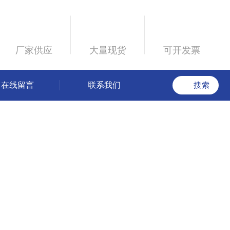
厂家供应
大量现货
可开发票
在线留言
联系我们