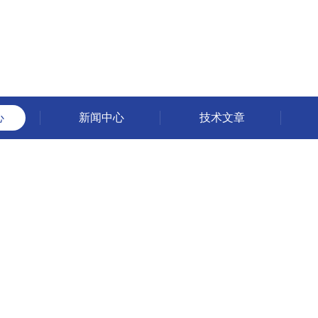
心
新闻中心
技术文章