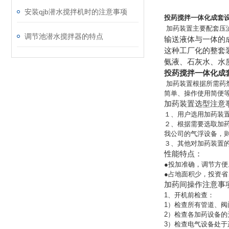
安装qjb潜水搅拌机时的注意事项
投药搅拌一体化成套设
加药装置主要配套压
调节池潜水搅拌器的特点
输送液体与一体的
这种工厂化的整套
氨液、石灰水、水
投药搅拌一体化成
加药装置根据所需药
简单、操作使用简便
加药装置选型注意
１、用户选用加药装
２、根据需要选取加药
我公司的气浮设备，
３、其他对加药装置
性能特点：
●投加准确，调节方便
●占地面积少，投资省
加药间操作注意事
1、开机前检查：
1）检查所有管道、阀
2）检查各加药设备
3）检查电气设备处于