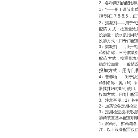
2、各种药剂的配比
1）*——用于调节水质
控制在 7.8-8
2）混凝剂——用于
配药 方式：按重量浓度
投加量：按水质指标试
投加方式：用专门配
3）絮凝剂——用于
药剂名称：三号絮凝剂
配药 方式：按重量浓度
确定投加量，一般情况下
投加方式：用专门
4）营养物——对于缺
药剂名称：氮（N）采用
器搅拌均匀即可使用
投加方式：用专门配
3、注意事项：1）各
2）加药设备定期检
3）定期检查搅拌无
加药装置基本配置明
1）溶药机、贮药箱各 2
注：以上设备配置仅