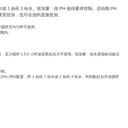
份水或 1 份药 3 份水。投加量：按 PH 值得要求控制。启动期 PH
置，剂量泵投加，也可在池内直接投加。
动搅拌搅拌至均匀即可使用。
范围内。
搅拌器，至少搅拌 1.5-2 小时使其熟化后方可使用。投加量：按水质指标试验后
控制。
20%配置，即 1 份药 7 份水或 1 份药 4 份水。药剂配好后开动搅拌