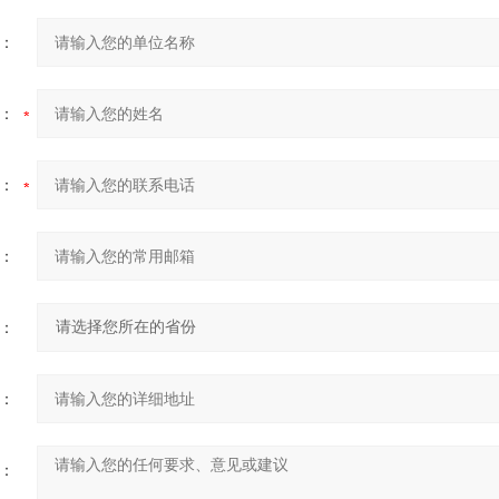
：
：
：
：
：
：
：