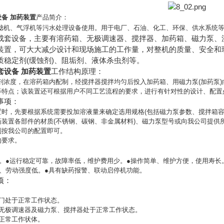
备 加药装置
产品简介：
滤机、气浮机等污水处理设备使用。用于电厂、石油、化工、环保、供水系统
成套设备，主要有溶药箱、无极调速器、搅拌器、加药箱、磁力泵、
装置，可大大减少设计和现场施工的工作量，对整机的质量、安全和
质稳定剂(缓蚀剂)、阻垢剂、液体杀虫剂等。
套设备 加药装置
工作结构原理：
剂浓度，在溶药箱内配制，经搅拌器搅拌均匀后投入加药箱、用磁力泵(加药泵
等特点；该装置还可根据用户不同工艺流程的要求，进行有针对性的设计、配置
事项：
置时，先要根据系统需要投加溶液量来确定选用规格(包括磁力泵参数、搅拌箱容
装置各部件的材质(不锈钢、碳钢、非金属材料)、磁力泵型号或向我公司提供
则按我公司的配置即可。
的要求。
。●运行稳定可靠，故障率低，维护费用少。●操作简单、维护方便，使用寿长
、劳动强度低。●具有缺药报警、联动启停机功能。
项：
门处于正常工作状态。
的无极调速器及磁力泵、搅拌器处于正常工作状态。
正常工作状体。