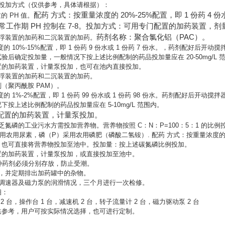
和投加方式（仅供参考，具体请根据）：
配药 方式：按重量浓度的 20%-25%配置，即 1 份药 4 
的 PH 值。
.5，正常工作期 PH 控制在 7-8。投加方式：可用专门配置的加药装
药剂名称：聚合氯化铝（PAC）。
气浮装置的加药和二沉装置的加药。
的 10%-15%配置，即 1 份药 9 份水或 1 份药 7 份水。，药剂配好后开
验后确定投加量，一般情况下按上述比例配制的药品投加量应在 20-50mg/L 
置的加药装置，计量泵投加，也可在池内直接投加。
气浮装置的加药和二沉装置的加药。
（聚丙酰胺 PAM）。
的 1%-2%配置，即 1 份药 99 份水或 1 份药 98 份水。药剂配好后开动
按上述比例配制的药品投加量应在 5-10mg/L 范围内。
配置的加药装置，计量泵投加。
乏氮磷的工业污水方需投加营养物。营养物按照 C：N：P=100：5：1 的比例
农用尿素，磷（P）采用农用磷肥（磷酸二氢铵）. 配药 方式：按重量浓度的15%-
。也可直接将营养物投加至池中。投加量：按上述碳氮磷比例投加。
置的加药装置，计量泵投加，或直接投加至池中。
种药剂必须分别存放，防止受潮。
查，并定期排出加药罐中的杂物。
极调速器及磁力泵的润滑情况，三个月进行一次检修。
细：
 台，操作台 1 台，减速机 2 台，转子流量计 2 台，磁力驱动泵 2 台
供参考，用户可按实际情况选择，也可进行定制。