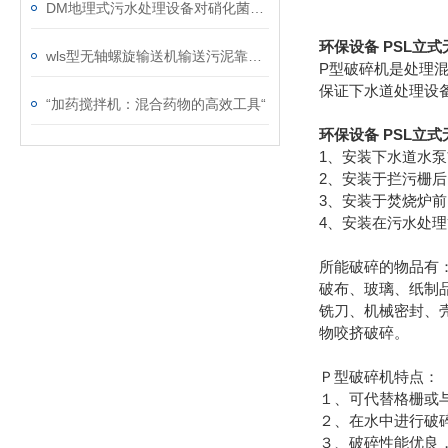
DM地理式污水处理设备对硝化菌的处理简析
环保设备 PSL立
wls型无轴螺旋输送机输送污泥靠谱吗？
P型破碎机是处理
保证下水道处理设
“加药搅拌机：混合药物的高效工具“
环保设备 PSL立
1、安装下水道水
2、安装于拦污栅
3、安装于焚烧炉
4、安装在污水处
所能破碎的物品有
破布、玻璃、纸制
铣刀、机械密封、
物咬挤破碎。
Ｐ型破碎机特点：
１、可代替格栅或
２、在水中进行破
３、破碎性能优良