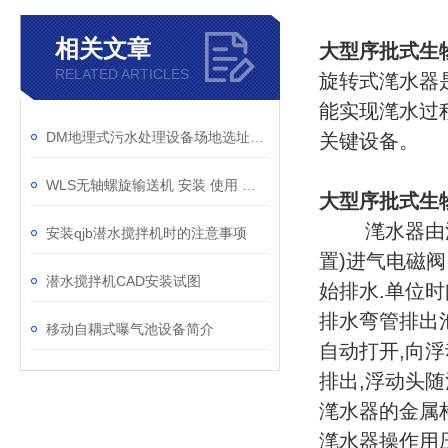
相关文章
大型序批式生
RELATED ARTICLES
旋转式滗水器
能实现滗水过
DM地理式污水处理设备场地选址规定说明
关键设备。
WLS无轴螺旋输送机 安装 使用 维护说明书
大型序批式生
滗水器由浮动
安装qjb潜水搅拌机时的注意事项
置)进气电磁
潜水搅拌机CAD安装试图
始排水.单位
排水弯管排出
移动自耦式曝气池设备简介
自动打开,向浮
排出,浮动头随
滗水器的金属
滗水器操作用