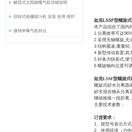
解层式太阳能曝气机详细说明
回转式格栅除污机 安装 使用 维护说明书
如克LSSF型螺旋
本产品综合了国内
微纳米曝气机特点
1 分离效率可达96%
2 采用无轴螺旋,无
3 结构紧凑,重量轻;
4 新型传动装置,其
5 衬条为快装式,便
6 螺旋轴向位置可
如克LSSF型螺旋
螺旋式砂水分离器
砂水混合物从分离
继续推移一段距离
主要技术参数：
订货要求：
1、按型号表示方
2、使用环境（户