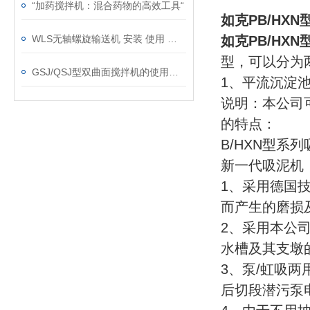
“加药搅拌机：混合药物的高效工具“
如克PB/HX
WLS无轴螺旋输送机 安装 使用 维护说明书
如克PB/HX
型，可以分为
GSJ/QSJ型双曲面搅拌机的使用条件及适用范围
1、平流沉淀
说明：本公司可
的特点：
B/HXN型
新一代吸泥机
1、采用德国
而产生的磨损
2、采用本公
水槽及其支墩
3、泵/虹吸
后切段潜污泵