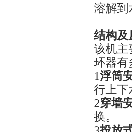
溶解到
结构及
该机主
环器有
1
浮筒
行上下
2
穿墙
换。
3
投放