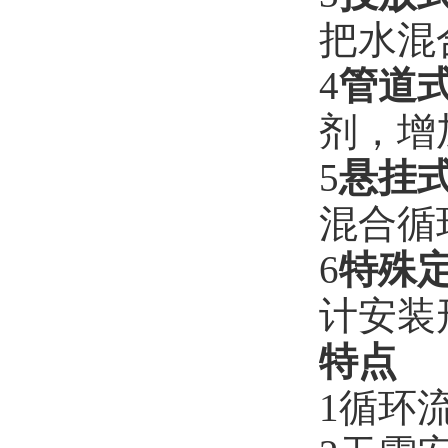
把水混
4
管道
剂，增
5
悬挂
混合循
6
特殊
计安装
特点
1循环