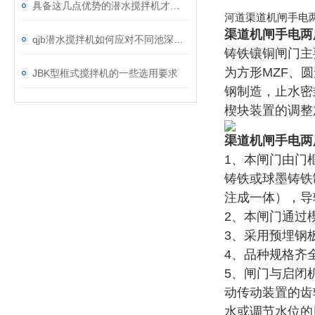
具备这几点优势的潜水搅拌机才算可靠！
河道渠道机闸手电
渠道机闸手电两
qjb潜水搅拌机如何应对不同池深的装设工作？
铸铁镶铜闸门主
为方形MZF、
JBK型框式搅拌机的一些选用要求
钢制造，止水密
楔块装置的调整
渠道机闸手电两
1、本闸门由门
铸铁或球墨铸铁
注成一体），导
2、本闸门通过
3、采用预埋钢
4、品种规格齐
5、闸门与启闭
动传动装置的齿
水或调节水位的