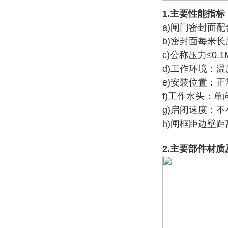
1.主要性能指标
a)闸门密封面配
b)密封面每米长度渗
c)公称压力≤0.
d)工作环境：温
e)安装位置：
f)工作水头：
g)启闭速度：不小于
h)闸框距边壁距
2.主要部件材