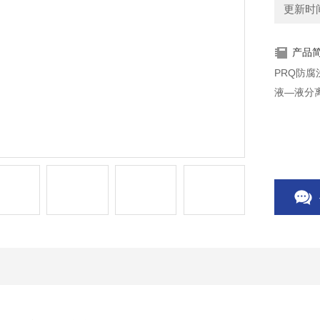
更新时间：
产品
PRQ防
液—液分