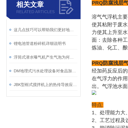
PRQ防腐浅层
相关文章
RELATED ARTICLES
溶气气浮机主要
使其粘附于废水
这几点技巧可以帮助我们更好地使用立式双曲面搅拌机
力使其上升至水
面：去除各种工
锂电池管道粉碎机详细说明书
炼油、化工、酿
浮筒式潜水曝气机产生气泡为何多而细？
PRQ防腐浅层
经加药反应后的
DM地理式污水处理设备对食品加工废水该如何处理？
在气浮力的作用
JBK型框式搅拌机上的热传导效应分析
出。气浮池水面
特点:
1、处理能力大
2、工艺过程及