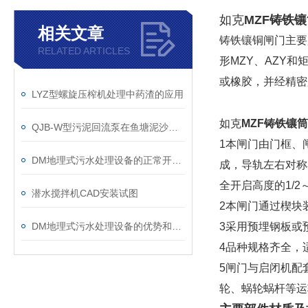
如克
MZF铸铁
相关文章
铸铁镶铜闸门主要
RELATED ARTICLES
形MZY、AZY
或橡胶，并经精密
LYZ型螺旋压榨机处理中药渣的应用
如克
MZF铸铁镶
QJB-W型污泥回流泵在鱼塘泥沙清理中的效果剖析
1本闸门由门框、
DM地理式污水处理设备的正常开车准备
成，导轨左右对称
全开启高度的1/
潜水搅拌机CAD安装试图
2本闸门通过楔块
DM地理式污水处理设备的优势和不足探讨
3采用预埋钢板或
4品种规格齐全，
5闸门与启闭机配
轮、蜗轮蜗杆等运