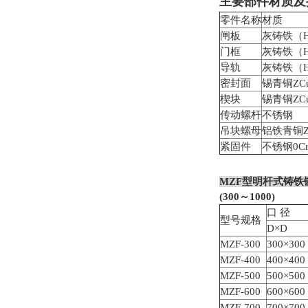
主要部件材质及
零件名称
材质
闸板
灰铸铁（H
门框
灰铸铁（H
导轨
灰铸铁（H
密封面
锡青铜ZCu
楔块
锡青铜ZCu
传动螺杆
不锈钢
吊块螺母
铝铁青铜ZC
紧固件
不锈钢0Cr1
MZF
型明杆式铸铁
(300
～1000)
口 径
型号规格
D×D
MZF-300
300×300
MZF-400
400×400
MZF-500
500×500
MZF-600
600×600
MZF-700
700×700