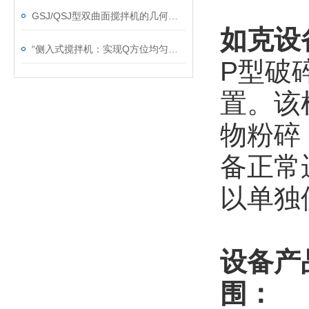
GSJ/QSJ型双曲面搅拌机的几何特征总结
如克
设
“侧入式搅拌机：实现Q方位均匀搅拌的灵活助手“
P型破
置。该
物粉碎
备正常
以单独
设备产
围：