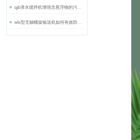
qjb潜水搅拌机增强含悬浮物的污水搅拌功能
wls型无轴螺旋输送机如何有效防止物料外溢？