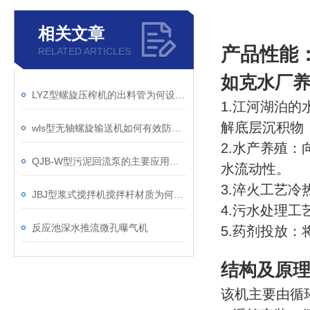
相关文章
产品性能
RELATED ARTICLES
如克
水厂养
LYZ型螺旋压榨机的出料管为何设计成45度？
1.江河湖泊
解底层沉积物
wls型无轴螺旋输送机如何有效防止物料外溢？
2.水产养殖
QJB-W型污泥回流泵的主要应用及选型
水流动性。
3.淬火工艺
JBJ型浆式搅拌机搅拌杆材质为何选碳钢？
4.污水处理工
反应池深水推流微孔曝气机
5.药剂投放：
结构及原
该机主要由循