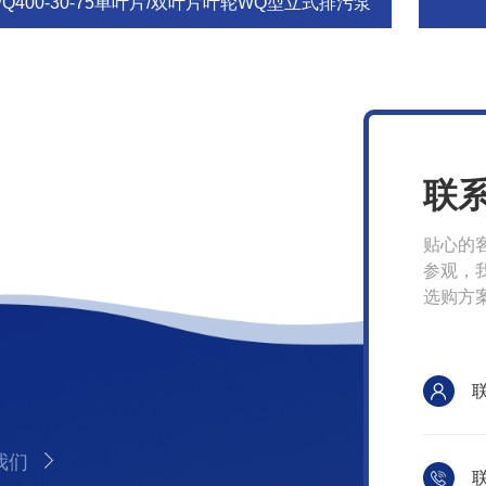
Q400-30-75单叶片/双叶片叶轮WQ型立式排污泵
联
贴心的
参观，
选购方
我们
联