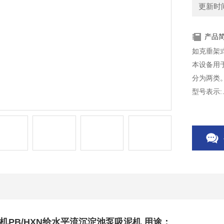
更新时间：
产品
如克垂架式
本设备用
分为两类
型号表示:
型号 平流式
机PB/HXN给水平流沉淀池泵吸泥机
用途：