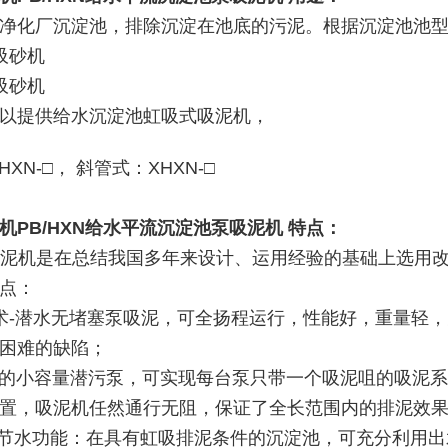
净化厂沉淀池，排除沉淀在池底的污泥。根据沉淀池池
池吸砂机
吸砂机
以提供给水沉淀池虹吸式吸泥机，
XN-□， 斜管式：XHXN-□
机PB/HXN给水平流沉淀池泵吸泥机
特点：
列吸泥机是在总结我国多年来设计、运用经验的基础上选用
点：
术-潜水无堵塞泵吸泥，可全扬程运行，性能好，重量轻
困难的缺陷；
*的小容量潜污泵，可实现每台泵只带一个吸泥咀的吸泥
置，吸泥机任然通行无阻，保证了全长范围内的排泥效
用节水功能：在具有虹吸排泥条件的沉淀池，可充分利用