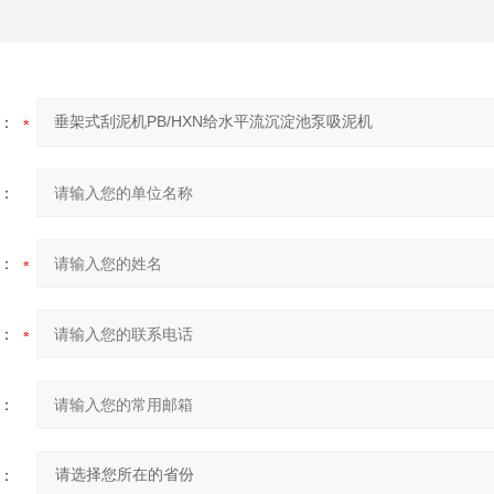
：
：
：
：
：
：