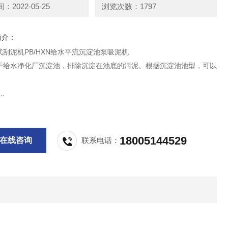
2022-05-25
浏览次数：1797
简介：
刮泥机PB/HXN给水平流沉淀池泵吸泥机
于给水净化厂沉淀池，排除沉淀在池底的污泥。根据沉淀池池型，可以
。
：PHXN-□， 斜管式：XHXN-□
18005144529
在线咨询
联系电话：