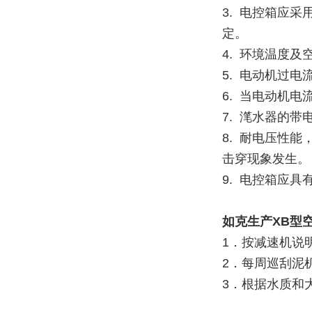
3.
电控箱应采
定。
4. 环境温度及
5. 电动机过
6. 当电动机
7. 滗水器的带
8. 耐电压性
击穿现象发生。
9. 电控箱应具
如克
生产XB型
1．按减速机说
2．每周巡刮泥
3．根据水质和