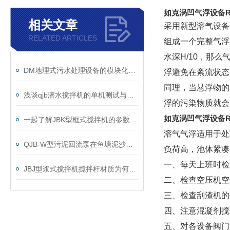
如克
涡凹气浮设备
相关文章
采用新型溶气设备
RELATED ARTICLES
组成一个完整气浮
水深H/10，那
DM地理式污水处理设备的模块化特征解析
浮避免在紊流状态
同理，当悬浮物的
浅谈qjb潜水搅拌机的单机测试与检修
浮的污染物质就会
如克
涡凹气浮设备
一起了解JBK型框式搅拌机的参数确定
溶气气浮适用于处
QJB-W型污泥回流泵在鱼塘泥沙清理中的效果剖析
负荷高，池体紧凑
一、每天上班时检
JBJ型浆式搅拌机搅拌杆材质为何选碳钢？
二、检查空压机空
三、检查刮渣机的
四、注意混凝剂搅
五、对各设备阀门