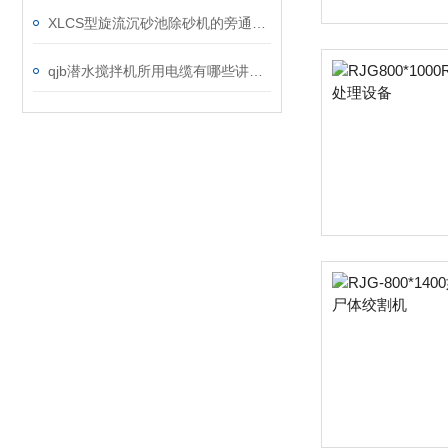
XLCS型旋流沉砂池除砂机的旁通阀故障如何维修？
qjb潜水搅拌机所用电缆有哪些讲究？