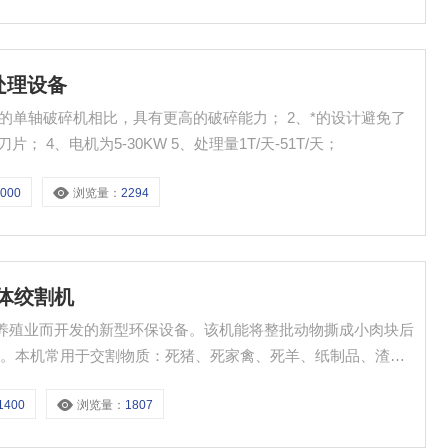
机处理设备
通的单轴破碎机相比，具有更高的破碎能力； 2、*的设计避免了
 4、电机为5-30KW 5、处理量1T/天-51T/天；
1000
浏览量：
2294
尸体绞割机
司为养殖业而开发的新型环保设备。该机能将整批动物撕成小肉块后
业。本机常用于交割物质：死猪、死家禽、死羊、纸制品、渣
1400
浏览量：
1807