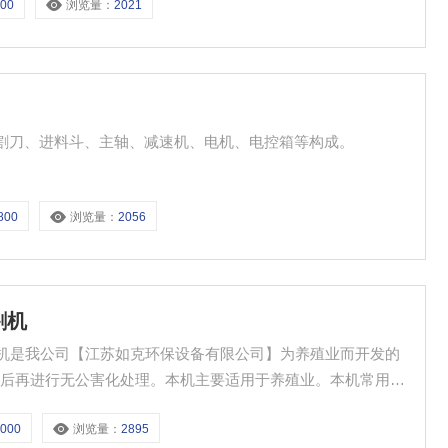
600
浏览量：
2021
绞割刀、进料斗、主轴、减速机、电机、电控箱等构成。
800
浏览量：
2056
割机
绞割机是我公司【江苏如克环保设备有限公司】为养殖业而开发的
块后再进行无公害化处理。本机主要适用于养殖业。本机常用于
渣滓、橡胶制品、绳类、软管、皮制品等。
1000
浏览量：
2895