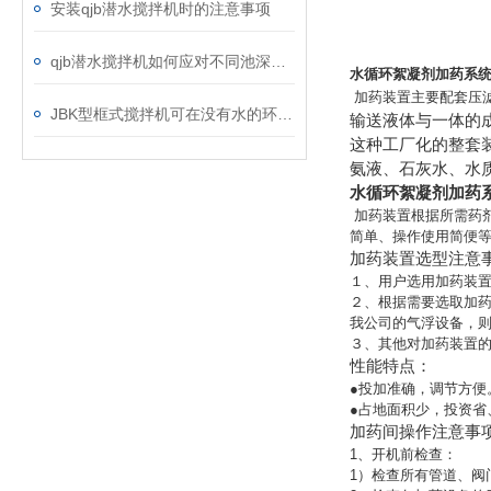
安装qjb潜水搅拌机时的注意事项
qjb潜水搅拌机如何应对不同池深的装设工作？
水循环絮凝剂加药系统
加药装置主要配套压
JBK型框式搅拌机可在没有水的环境中运行吗？
输送液体与一体的
这种工厂化的整套
氨液、石灰水、水质
水循环絮凝剂加药
加药装置根据所需药剂
简单、操作使用简便
加药装置选型注意
１、用户选用加药装置
２、根据需要选取加药
我公司的气浮设备，
３、其他对加药装置
性能特点：
●投加准确，调节方便
●占地面积少，投资省
加药间操作注意事
1、开机前检查：
1）检查所有管道、阀