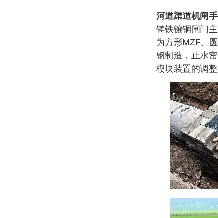
河道渠道机闸手
铸铁镶铜闸门主
为方形MZF、
钢制造，止水密
楔块装置的调整