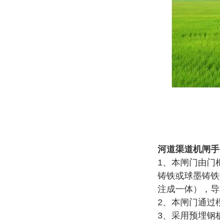
河道渠道机闸手
1、本闸门由门
铸铁或球墨铸铁
注成一体），导
2、本闸门通过
3、采用预埋钢