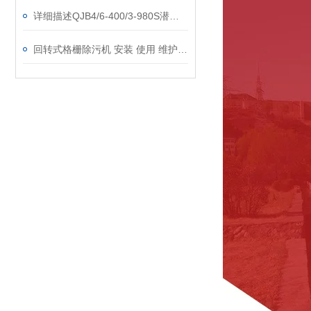
详细描述QJB4/6-400/3-980S潜水搅拌机
回转式格栅除污机 安装 使用 维护说明书