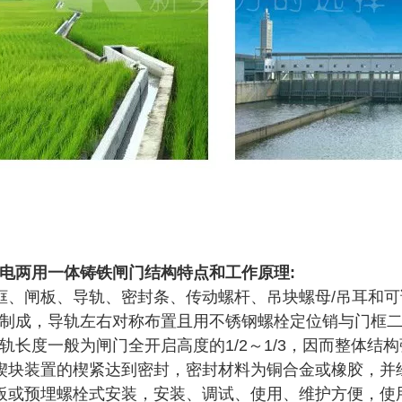
电两用一体铸铁闸门
结构特点和工作原理:
框、闸板、导轨、密封条、传动螺杆、吊块螺母/吊耳和
制成，导轨左右对称布置且用不锈钢螺栓定位销与门框
轨长度一般为闸门全开启高度的1/2～1/3，因而整体
楔块装置的楔紧达到密封，密封材料为铜合金或橡胶，并
板或预埋螺栓式安装，安装、调试、使用、维护方便，使