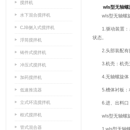
搅拌机
wls型无轴
水下混合搅拌机
wls型无轴螺
CJB侧入式搅拌机
1.驱动装置：
状态。
浮筒搅拌机
2.头部装配有
铸件式搅拌机
3.机壳：机壳
冲压式搅拌机
4.无轴螺旋体
加药搅拌机
低速推流器
5.槽体衬板：
立式环流搅拌机
6.进、出料口
框式搅拌机
wls型无轴螺
管式混合器
1.wls型无轴