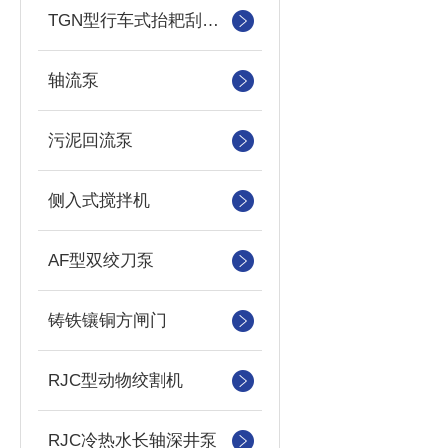
TGN型行车式抬耙刮泥（撇渣机）机
轴流泵
污泥回流泵
侧入式搅拌机
AF型双绞刀泵
铸铁镶铜方闸门
RJC型动物绞割机
RJC冷热水长轴深井泵