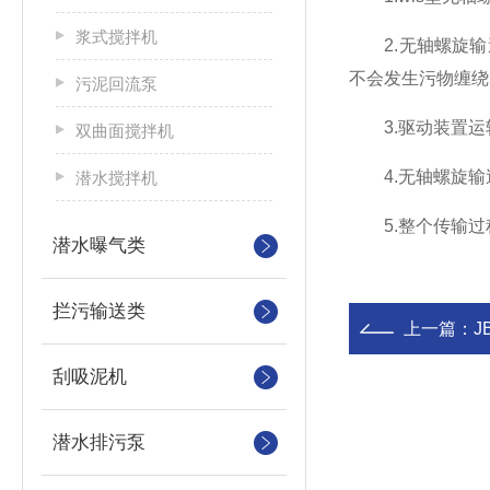
浆式搅拌机
2.无轴螺旋输
不会发生污物缠绕
污泥回流泵
3.驱动装置运
双曲面搅拌机
4.无轴螺旋输
潜水搅拌机
5.整个传输过
潜水曝气类
拦污输送类
上一篇：
J
刮吸泥机
潜水排污泵