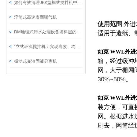
如何有效清理JBK型框式搅拌机中的杂物？
浮筒式高速表面曝气机
使用范围
外进
DM地理式污水处理设备填料层的脱膜过程解析
适用于造纸、
“立式环流搅拌机：实现高效、均匀混合的利器“
如克 WWL外
箱，经过缓冲
振动式粪渣固液分离机
网，大于栅网
30%~50%
。
如克 WWL外
装方便，可直
网。根据进水
刷去，网筒经