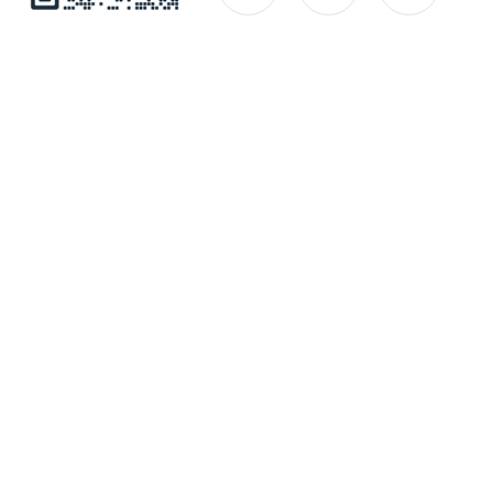
公司简介
产品中心
联系
Copyright © 2026 江苏如克环保设备有限公司 版权所有
备案号：苏ICP备11007664号-16
技术支持：化工仪器网