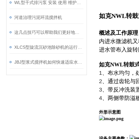
WL型干式排污泵 安装 使用 维护说明书
如克NWL转
河道治理污泥环流搅拌机
这几点技巧可以帮助我们更好地使用立式双曲面搅拌机
概述及工作原理
内进水微滤机又
XLCS型旋流沉砂池除砂机的运行事项及维护
进水管布入旋转
JBJ型浆式搅拌机如何快速适应水量的变化？
如克NWL转鼓
1
、布水均匀，
2
、通过齿轮与
3
、带反冲洗装
4
、两侧带防溢
外形示意图
设备主要参数：