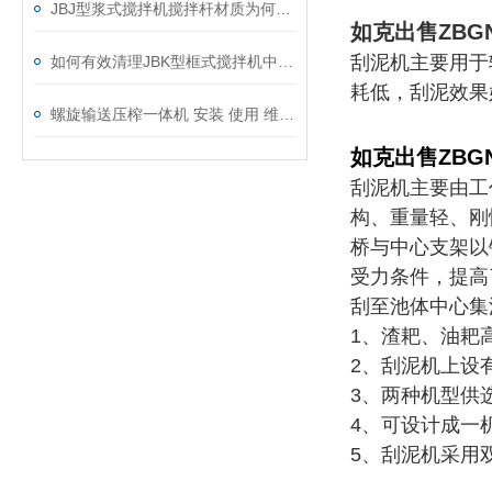
JBJ型浆式搅拌机搅拌杆材质为何选碳钢？
如克
出售ZB
刮泥机主要用于
如何有效清理JBK型框式搅拌机中的杂物？
耗低，刮泥效果
螺旋输送压榨一体机 安装 使用 维护说明书
如克出售ZB
刮泥机主要由工
构、重量轻、刚
桥与中心支架以
受力条件，提高
刮至池体中心集
1、渣耙、油耙
2、刮泥机上设
3、两种机型供
4、可设计成一
5、刮泥机采用