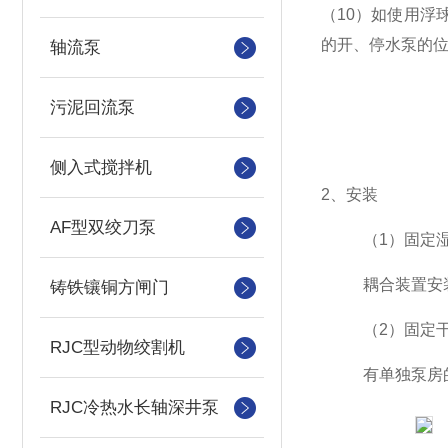
（
10
）如使用浮
的开、停水泵的
轴流泵
污泥回流泵
侧入式搅拌机
2
、安装
AF型双绞刀泵
（
1
）固定
耦合装置安
铸铁镶铜方闸门
（
2
）固定
RJC型动物绞割机
有单独泵房
RJC冷热水长轴深井泵