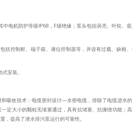
其中电机防护等级
IP68
，
F
级绝缘；泵头包括涡壳、叶轮、底盖
可包括控制柜、端子箱、液位控制器等，并设有过载、缺相、短
动式安装。
进和吸收技术：电缆密封设计
—
水密电缆，排除了电缆进水的
证一定大小的颗粒无堵塞通过，具有抗堵塞、抗缠绕功能；高
设置，提高了潜水排污泵运行的可靠性。