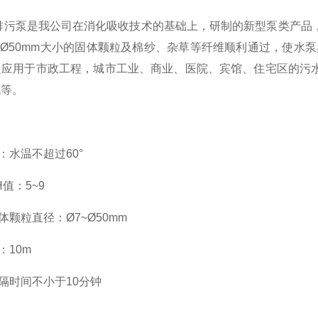
排污泵是我公司在消化吸收技术的基础上，研制的新型泵类产品
~
Ø
50
mm
大小的固体颗粒及棉纱、杂草等纤维顺利通过，使水泵
泛应用于市政工程，城市工业、商业、医院、宾馆、住宅区的污
溉等。
：水温不超过
60
°
H
值：
5~9
体颗粒直径：
Ø
7~
Ø
50
mm
：
10
m
隔时间不小于
10
分钟