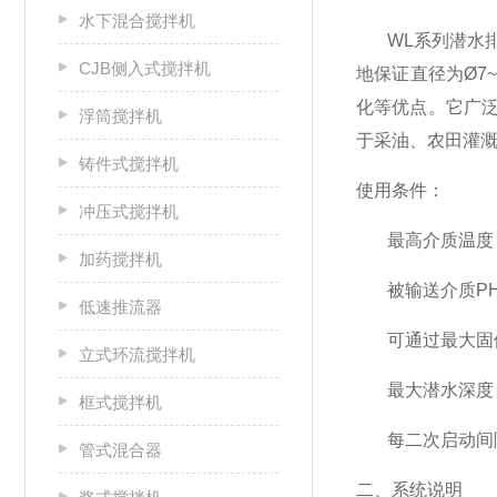
水下混合搅拌机
W
L
系列潜水
CJB侧入式搅拌机
地保证直径为
Ø
7
化等优点。它广
浮筒搅拌机
于采油、农田灌
铸件式搅拌机
使用条件：
冲压式搅拌机
最高介质温度
加药搅拌机
被输送介质
P
低速推流器
可通过最大固
立式环流搅拌机
最大潜水深度
框式搅拌机
每二次启动间
管式混合器
二、系统说明