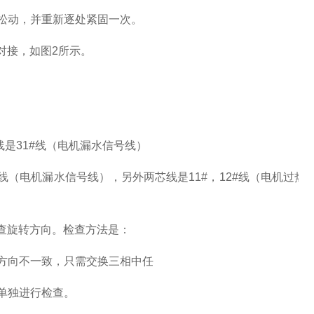
松动，并重新逐处紧固一次。
对接，如图
2
所示。
线是
31#
线（电机漏水信号线）
线（电机漏水信号线），另外两芯线是
11#
，
12#
线（电机过热
查旋转方向。检查方法是：
方向不一致，只需交换三相中任
单独进行检查。