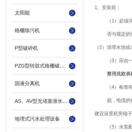
1
、安装前：
太阳能
（
1
）必须
格栅除污机
否与规定的
（
2
）清理水池或
P型破碎机
（
3
）应由
PZG型转鼓式格栅破碎机
禁用兆欧表
固液分离机
（
4
）检查
损，电缆的
AS、AV型无堵塞潜水吸砂泵
建议设置机旁端
地埋式污水处理设备
（
5
）水泵