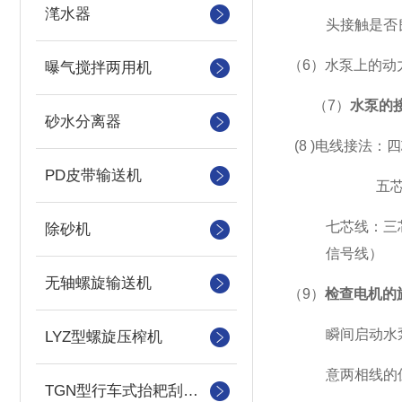
滗水器
头接触是否
（
6
）水泵上的动
曝气搅拌两用机
（
7
）
水泵的
砂水分离器
(8 )
电线接法：四
PD皮带输送机
五
七芯线：三
除砂机
信号线）
无轴螺旋输送机
（
9
）
检查电机的
瞬间启动水
LYZ型螺旋压榨机
意两相线的
TGN型行车式抬耙刮泥（撇渣机）机