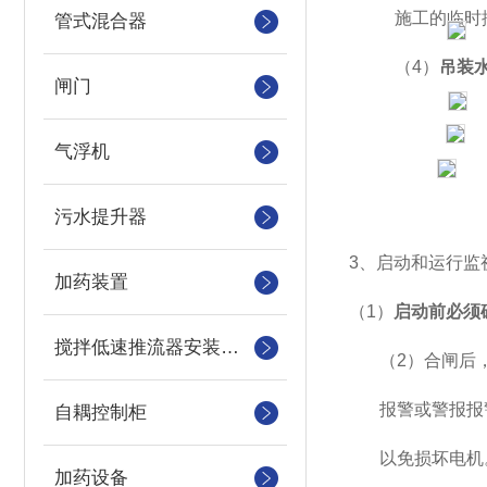
施工的临时
管式混合器
（
4
）
吊装
闸门
气浮机
污水提升器
3
、启动和运行监
加药装置
（
1
）
启动前必须
搅拌低速推流器安装系统
（
2
）合闸后
报警或警报报
自耦控制柜
以免损坏电机
加药设备