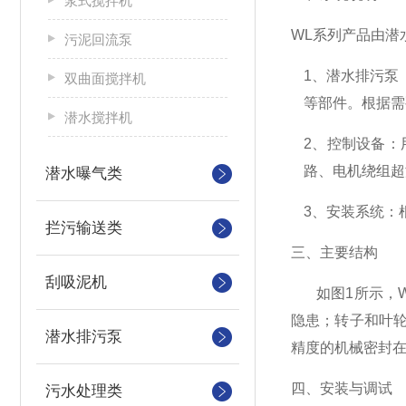
浆式搅拌机
W
L
系列产品由潜
污泥回流泵
1
、潜水排污泵
双曲面搅拌机
等部件。根据需
潜水搅拌机
2
、控制设备：
路、电机绕组超
潜水曝气类
3
、安装系统：
拦污输送类
三、主要结构
刮吸泥机
如图
1
所示，
隐患；转子和叶
潜水排污泵
精度的机械密封
四、安装与调试
污水处理类