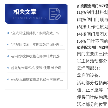
如克
配套闸门MZ
相关文章
(1)按制作材
RELATED ARTICLES
(2)按闸门门
(3)按工作性
“立式环流搅拌机：实现高效、均匀混合的利器“
(4)按闸门启
(5)按门叶不
“污泥回流泵：实现高效污泥处理的关键设备“
如克
配套闸门MZ
闸门主要由三部
qjb潜水搅拌机核心部件叶片的选型介绍
①主体活动部分
超微纳米曝气机 安装 使用 维护说明书
②埋固部分;
③启闭设备。
wls型无轴螺旋输送机如何有效防止物料外溢？
活动部分包括面
槛、止水座等，
便将门叶结构所
活动部分的位置