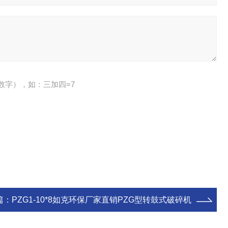
数字），如：三加四=7
篇：
PZG1-10*8如克环保厂家直销PZG型转鼓式破碎机