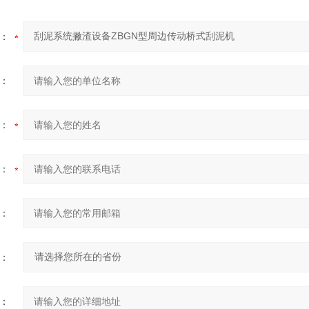
：
：
：
：
：
：
：