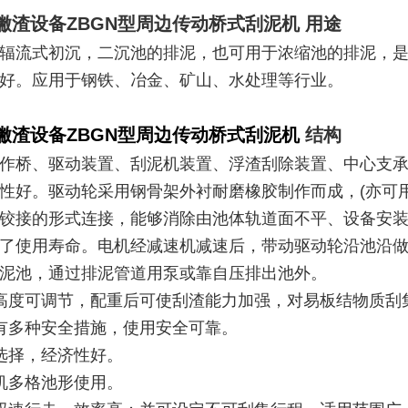
撇渣设备ZBGN型周边传动桥式刮泥机
用途
辐流式初沉，二沉池的排泥，也可用于浓缩池的排泥，
好。应用于钢铁、冶金、矿山、水处理等行业。
撇渣设备ZBGN型周边传动桥式刮泥机
结构
作桥、驱动装置、刮泥机装置、浮渣刮除装置、中心支
性好。驱动轮采用钢骨架外衬耐磨橡胶制作而成，(亦可
铰接的形式连接，能够消除由池体轨道面不平、设备安
了使用寿命。电机经减速机减速后，带动驱动轮沿池沿
泥池，通过排泥管道用泵或靠自压排出池外。
高度可调节，配重后可使刮渣能力加强，对易板结物质刮
有多种安全措施，使用安全可靠。
选择，经济性好。
机多格池形使用。