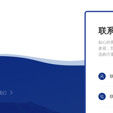
联
贴心的
参观，
选购方
我们
联