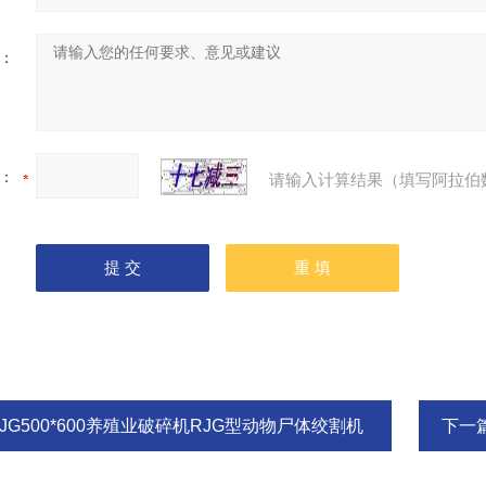
：
：
请输入计算结果（填写阿拉伯
JG500*600养殖业破碎机RJG型动物尸体绞割机
下一