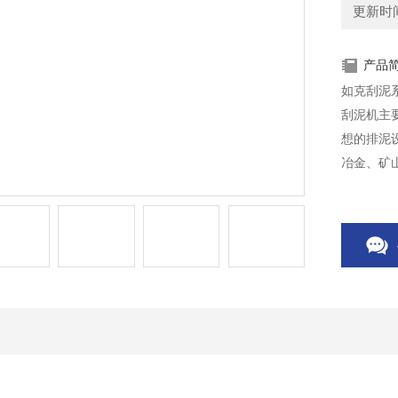
更新时间：
产品
如克刮泥
刮泥机主
想的排泥
冶金、矿