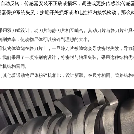
自动反转：传感器安装不正确或损坏，调整或更换传感器;传感
感器保护系统失灵：接近开关损坏或者电控柜内接线松动，那么
机采用双刀式设计，动刀片与静刀片相互啮合。其动刀片与静刀片都
切削效率，使动物尸体可以粉碎到理想的大小。
维状物体缠绕在静刀片上，一旦静刀片被缠绕会导致密封失效，导致
，我们采用了一项特别的设计，将密封与轴承集装。采用这种结构优
碎机结构雷同。
机与其他普通动物尸体粉碎机相比，设计新颖。在尺寸相同、管路结