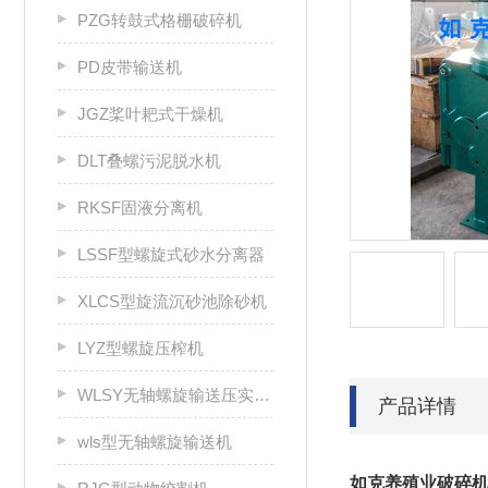
PZG转鼓式格栅破碎机
PD皮带输送机
JGZ桨叶耙式干燥机
DLT叠螺污泥脱水机
RKSF固液分离机
LSSF型螺旋式砂水分离器
XLCS型旋流沉砂池除砂机
LYZ型螺旋压榨机
WLSY无轴螺旋输送压实一体机
产品详情
wls型无轴螺旋输送机
如克
养殖业破碎机