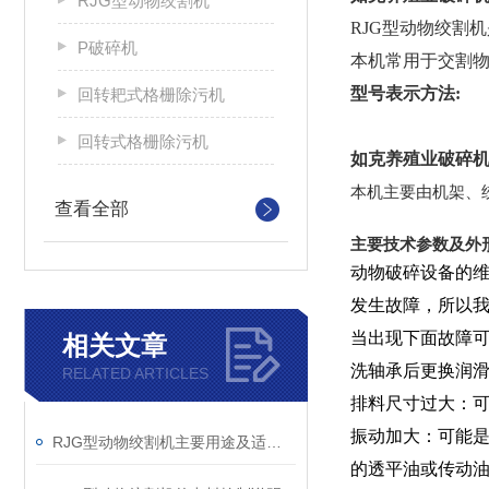
RJG型动物绞割机
RJG型动物绞割
P破碎机
本机常用于交割
型号表示方法:
回转耙式格栅除污机
回转式格栅除污机
如克
养殖业破碎机
本机主要由机架、
查看全部
主要技术参数及外
动物破碎设备的维
发生故障，所以
当出现下面故障可
相关文章
洗轴承后更换润滑
RELATED ARTICLES
排料尺寸过大：可
振动加大：可能是
RJG型动物绞割机主要用途及适用物料说明
的透平油或传动油