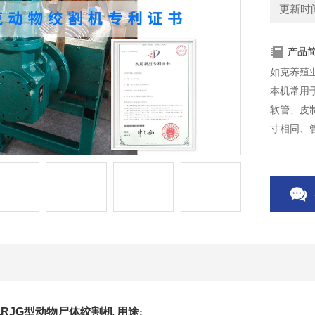
更新时间：
产品
如克养殖
本机常用
软管、皮
寸相同、
RJG型动物尸体绞割机
用途
: