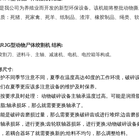
机是我公司为养殖业而开发的新型环保设备。该机能将整批动物
物质：死猪、死家禽、死羊、纸制品、渣滓、橡胶制品、绳类、
RJG型动物尸体绞割机
结构:
绞割刀、进料斗、主轴、减速机、电机、电控箱等构成。
形尺寸:
护不同季节注意不同，夏季在温度高达40度的工作环境，破碎
我们在夏季更应该多注意设备的维护及时保养。
按要求及时处理： 动物破碎设备主轴承温度过高。可能是润滑
脂;轴承损坏，那么就需要更换轴承了。
能是破碎齿磨损过量，那么需要更换破碎齿或进行堆焊;边齿磨
轴承损坏，进行更换;齿轮联轴器损坏，进行更换;动物破碎设
，若耦合器坏了就需要换新的;给料不均匀，那么调整给料。