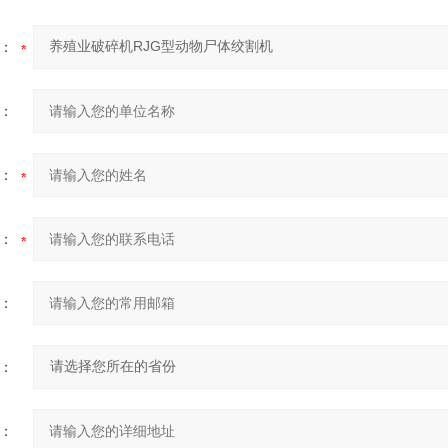
：
：
：
：
：
：
：