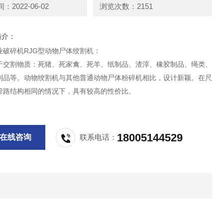
2022-06-02
浏览次数：2151
简介：
业破碎机RJG型动物尸体绞割机：
于交割物质：死猪、死家禽、死羊、纸制品、渣滓、橡胶制品、绳类、
制品等。动物绞割机与其他普通动物尸体粉碎机相比，设计新颖。在尺
管路结构相同的情况下，具有较高的性价比。
18005144529
在线咨询
联系电话：