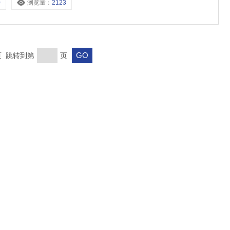
0
浏览量：
2123
末页 跳转到第
页