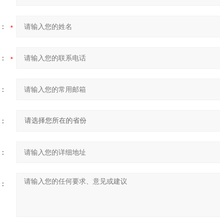
：
：
：
：
：
：