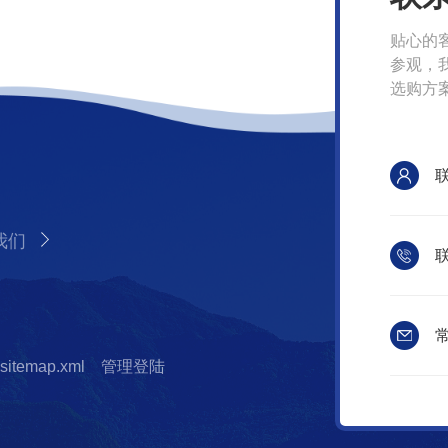
贴心的
参观，
选购方
我们
联
常
sitemap.xml
管理登陆