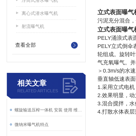
浮筒式潜水曝气机
立式表面曝气
离心式潜水曝气机
污泥充分混合，
射流曝气机
立式表面曝气
PELY涌浪式
查看全部
PELY立式倒
轮组成。旋转叶
气充氧曝气。并
＞0.3m/s
垂直轴低速表面
相关文章
1.采用立式电
RELATED ARTICLES
2.效果明显，
3.混合搅拌，
螺旋输送压榨一体机 安装 使用 维护说明书
4.打散水体表
微纳米曝气机特点