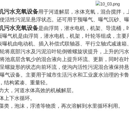
机污水充氧设备
用于河道解层，水体充氧，混合搅拌，
使活性污泥呈悬浮状态。还可用于预曝气、曝气沉砂、
机污水充氧设备
是由浮筒，潜水电机，机架、导流桶，
表面曝气机是由浮筒，潜水电机，机架，叶轮等组成，主要
伞表曝机由电动机、插入补偿式联轴器、平行立轴式减速
轮将底部污水及污泥沿叶轮倒锥螺旋状提升，上升的污
将池底层含氧少的混合液向上提升环流、更新，同时在
的水速呈螺旋形的状态向前环流，使沟内活性污泥混合液保
曝气设备。主要用于城市生活污水和工业废水治理的卡
机，结构紧凑、重量轻。
动力大，河道水体高效的机械解层。
水体上下水循环。
层藻类，泡沫，浮渣等物质，再次溶解到水里循环利用。