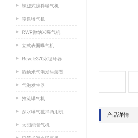
螺旋式搅拌曝气机
喷泉曝气机
RWP微纳米曝气机
立式表面曝气机
Rcycle370水循环器
微纳米气泡发生装置
气泡发生器
推流曝气机
深水曝气搅拌两用机
产品详情
太阳能曝气机