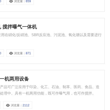
D
浏览量：
659
用机 搅拌曝气一体机
应用在硝化/反硝池、SBR反应池、污泥池、氧化塘以及需要进行
D
浏览量：
871
气机一机两用设备
： 产品可广泛应用于印染、化工、石油、制革、医药、食品、造
水处理中。具有一机两用功能，既可作曝气用，也可作搅拌。
浏览量：
2112