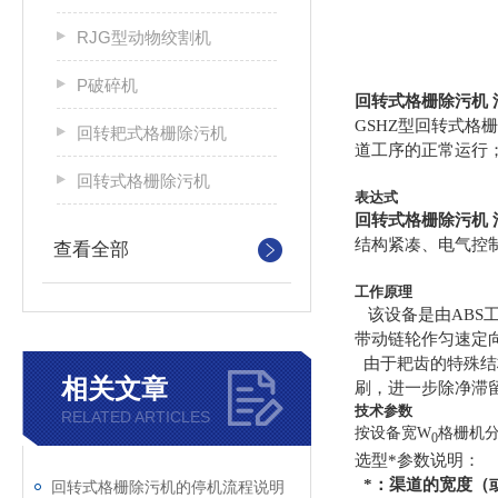
RJG型动物绞割机
P破碎机
回转式格栅除污机
GSHZ
型回转式格栅
回转耙式格栅除污机
道工序的正常运行
回转式格栅除污机
表达式
回转式格栅除污机
结构紧凑、电气控
查看全部
工作原理
该设备是由ABS
带动链轮作匀速定
由于耙齿的特殊结
相关文章
刷，进一步除净滞
技术参数
RELATED ARTICLES
按设备宽W
格栅机分
0
选型*参数说明：
*：渠道的宽度（
回转式格栅除污机的停机流程说明