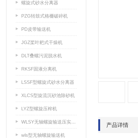
螺旋式砂水分离器
PZG转鼓式格栅破碎机
PD皮带输送机
JGZ桨叶耙式干燥机
DLT叠螺污泥脱水机
RKSF固液分离机
LSSF型螺旋式砂水分离器
XLCS型旋流沉砂池除砂机
LYZ型螺旋压榨机
WLSY无轴螺旋输送压实一体机
产品详情
wls型无轴螺旋输送机