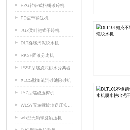
PZG转鼓式格栅破碎机
PD皮带输送机
JGZ桨叶耙式干燥机
DLT叠螺污泥脱水机
RKSF固液分离机
LSSF型螺旋式砂水分离器
XLCS型旋流沉砂池除砂机
LYZ型螺旋压榨机
WLSY无轴螺旋输送压实一体机
wls型无轴螺旋输送机