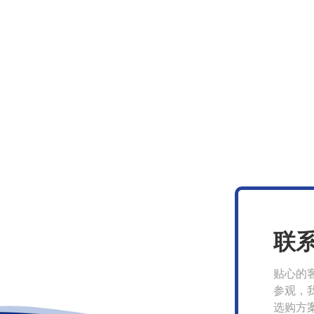
联
贴心的
参观，
选购方