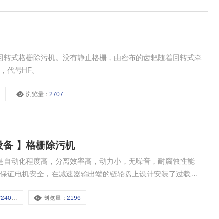
名
叫回转式格栅除污机。没有静止格栅，由密布的齿耙随着回转式牵
，代号HF。
0
浏览量：
2707
清理设备 】格栅除污机
点是自动化程度高，分离效率高，动力小，无噪音，耐腐蚀性能
了保证电机安全，在减速器输出端的链轮盘上设计安装了过载安
备机构合理，在设备工作时，自身具有一定的净洗能力，一般不
-5-75
浏览量：
2196
。