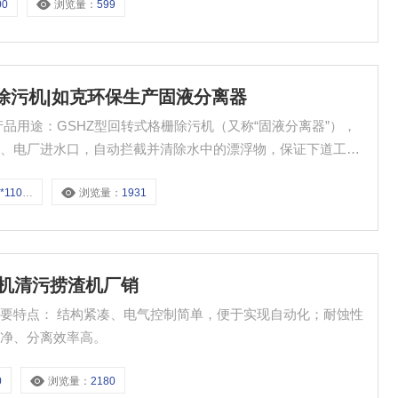
00
浏览量：
599
转式格栅除污机|如克环保生产固液分离器
品用途：GSHZ型回转式格栅除污机（又称“固液分离器”），
站、电厂进水口，自动拦截并清除水中的漂浮物，保证下道工序
制革、造纸、制糖、酿酒、食品加工中的固液分离。
0-5-75
浏览量：
1931
机机清污捞渣机厂销
要特点： 结构紧凑、电气控制简单，便于实现自动化；耐蚀性
干净、分离效率高。
0
浏览量：
2180