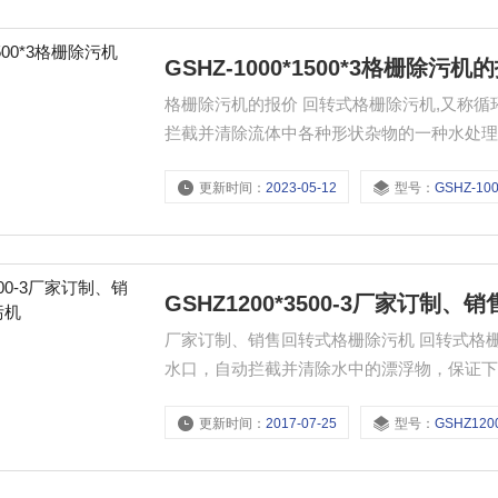
GSHZ-1000*1500*3格栅除污机
格栅除污机的报价 回转式格栅除污机,又称
拦截并清除流体中各种形状杂物的一种水处
电厂进水口，同时也可以作为纺织、食品加
更新时间：
2023-05-12
型号：
GSHZ-1000*1
应用Z广也是Z为有效的固液筛分设备之一。
GSHZ1200*3500-3厂家订制
厂家订制、销售回转式格栅除污机 回转式格栅除污机广泛应用于城市污水处理厂、自来水厂、泵站、电厂进
水口，自动拦截并清除水中的漂浮物，保证
纸、制糖、酿酒、食品加工中的固液分离。
更新时间：
2017-07-25
型号：
GSHZ1200*3