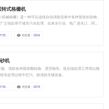
机 回转式格栅机
机（机械格栅）是一种可以连续自动清除流体中各种形状的杂物，
备广泛地应用于城市污水处理、自来水行业、电厂进水口，同时
业生产工艺中*的设备，是目前我国的固液分离设备，回转式机
00-10
浏览量：
2916
除砂机
拦截、清除各种固体颗粒物、漂浮物等。使后续处理工序得以顺
造纸等处理过程中拦污、除渣的关键设备。
00-10
浏览量：
2676