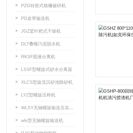
PZG转鼓式格栅破碎机
PD皮带输送机
JGZ桨叶耙式干燥机
DLT叠螺污泥脱水机
RKSF固液分离机
LSSF型螺旋式砂水分离器
XLCS型旋流沉砂池除砂机
LYZ型螺旋压榨机
WLSY无轴螺旋输送压实一体机
wls型无轴螺旋输送机