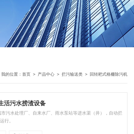
我的位置：
首页
>
产品中心
>
拦污输送类
>
回转耙式格栅除污机
机 生活污水捞渣设备
城市污水处理厂、自来水厂、雨水泵站等进水渠（井），自动拦
常运行。