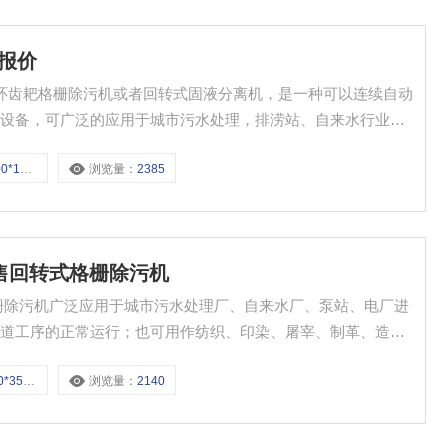
的报价
循环齿耙格栅除污机或者回转式固液分离机，是一种可以连续自动
理设备，可广泛的应用于城市污水处理，排涝站、自来水行业，
工、造纸、皮革等行业废水处理工艺中的前级筛分设备，是目前
500*3
浏览量：
2385
、销售回转式格栅除污机
下道工序的正常运行；也可用作纺织、印染、屠宰、制革、造
500-3
浏览量：
2140