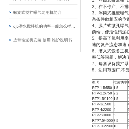
1、浮筒式推流曝
2、在不停产、不
螺旋式搅拌曝气两用机简介
3、浮筒式推流曝
杂条件做相应的位
4、膜片式微孔曝
qjb潜水搅拌机的功率一般怎么样选择呢？
前端，使活性污泥
5、提高了氧利用
皮带输送机安装 使用 维护说明书
速的复合流态加速
6、潜入式设备主
率低等问题，解决
7、每套设备搅拌
8、适用范围广,
型 号
推流功率
RTP-1.5/550
1.5
RTP-2.2/750
2.2
RTP1.5/1100
1.5
RTP-3/1500
3
RTP-4/2200
4
RTP-5/3000
5
RTP7.5/4000
7.5
RTP-10/5500
10