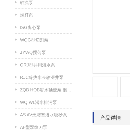
轴流泵
螺杆泵
ISG离心泵
WQG型切割泵
JYWQ搅匀泵
QRJ型井用潜水泵
RJC冷热水长轴深井泵
ZQB HQB潜水轴流泵 混流泵
WQ WL潜水排污泵
AS AV无堵塞潜水吸砂泵
产品详情
AF型双绞刀泵