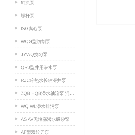
轴流泵
螺杆泵
ISG离心泵
WQG型切割泵
JYWQ搅匀泵
QRJ型井用潜水泵
RJC冷热水长轴深井泵
ZQB HQB潜水轴流泵 混流泵
WQ WL潜水排污泵
AS AV无堵塞潜水吸砂泵
AF型双绞刀泵