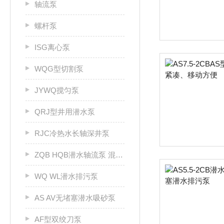
轴流泵
螺杆泵
ISG离心泵
WQG型切割泵
JYWQ搅匀泵
QRJ型井用潜水泵
RJC冷热水长轴深井泵
ZQB HQB潜水轴流泵 混流泵
WQ WL潜水排污泵
AS AV无堵塞潜水吸砂泵
AF型双绞刀泵