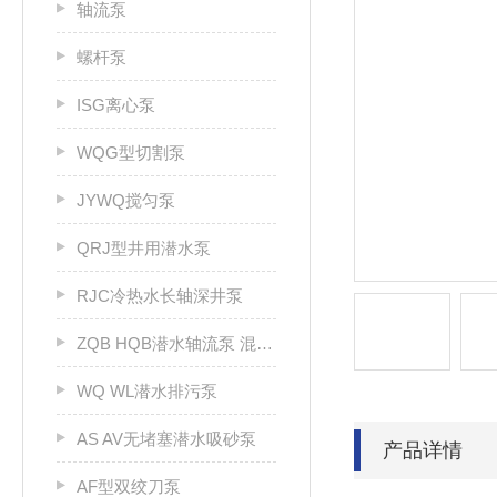
轴流泵
螺杆泵
ISG离心泵
WQG型切割泵
JYWQ搅匀泵
QRJ型井用潜水泵
RJC冷热水长轴深井泵
ZQB HQB潜水轴流泵 混流泵
WQ WL潜水排污泵
AS AV无堵塞潜水吸砂泵
产品详情
AF型双绞刀泵