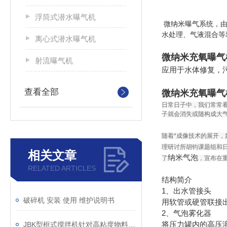
浮筒式潜水曝气机
微纳米曝气系统，由
水处理、气液混合等
离心式潜水曝气机
微纳米充氧曝气
射流曝气机
应用于水体修复，污
查看全部
微纳米充氧曝气
日常日子中，我们常常
子就会消失或随构成大
随着*成像技术的展开
理研讨所胡钧课题组和日本
相关文章
纳米气泡
了
，宣布在重要
RELATED ARTICLES
结构简介
1、出水管接头
破碎机 安装 使用 维护说明书
用软管或硬管联接
2、气泡雾化器
将压力罐内的高压溶
JBK型框式搅拌机针对高粘度物料的搅拌说明