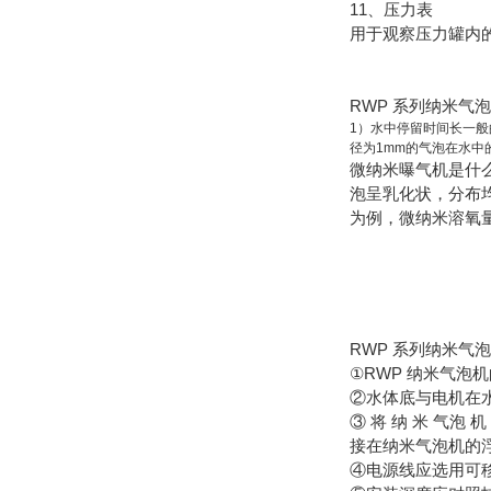
11、压力表
用于观察压力罐内
RWP 系列纳米气
1）水中停留时间长一
径为1mm的气泡在水中
微纳米曝气机是什
泡呈乳化状，分布
为例，微纳米溶氧量
RWP 系列纳米气
①RWP 纳米气泡
②水体底与电机在水
③ 将 纳 米 气泡 
接在纳米气泡机的
④电源线应选用可