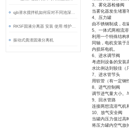
3、雾化器检修阀
当雾化器发生堵塞
qjb潜水搅拌机如何应对不同池深的装设工作？
4、压力罐
由不锈钢制成，在
RKSF固液分离器 安装 使用 维护说明书
5、一体式两相流
利用一个特殊结构
振动式粪渣固液分离机
同轴，电机安装于
内损坏电机。
6、进水调节阀
考虑到设备的安装
水比例达到较佳（
7、进水管节头
用软管（有一定钢性
8、进气控制阀
调节进气量大小。
9、回水管路
连接两想流溶气机
10、放气安全阀
当罐内压力值过高
将压力罐内空气放