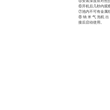
⑤安装深度应对照
⑥开机后几秒内观
⑦池内不可有金属
⑧ 纳 米 气 泡机 
接后启动使用。