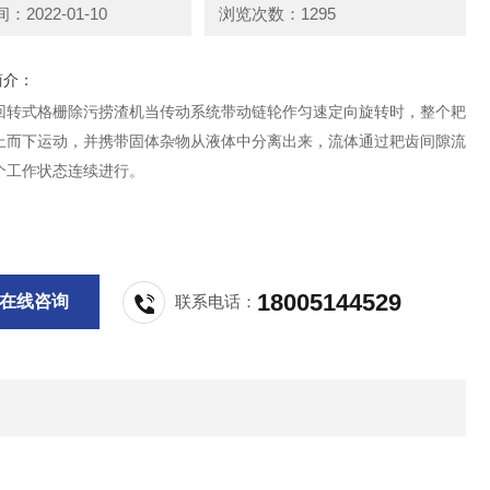
2022-01-10
浏览次数：1295
简介：
回转式格栅除污捞渣机当传动系统带动链轮作匀速定向旋转时，整个耙
上而下运动，并携带固体杂物从液体中分离出来，流体通过耙齿间隙流
个工作状态连续进行。
18005144529
在线咨询
联系电话：