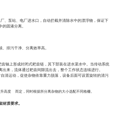
水厂、泵站、电厂进水口，自动拦截并清除水中的漂浮物，保证下
中的固液分离。
续、排污干净、分离效率高。
耙齿轴上形成封闭式耙齿链，其下部装在进水渠水中。当传动系统
离出来，流体通过耙齿间隙流出去，整个工作状态连续进行。
对自清运动，促使杂物依靠重力脱落，
设备后面可设置旋转的清污
由过水量、提升高度 而定，同时根据所分离杂物的大小选配不同格栅。
架材质要求。