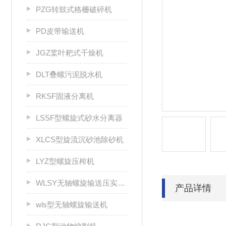
PZG转鼓式格栅破碎机
PD皮带输送机
JGZ桨叶耙式干燥机
DLT叠螺污泥脱水机
RKSF固液分离机
LSSF型螺旋式砂水分离器
XLCS型旋流沉砂池除砂机
LYZ型螺旋压榨机
WLSY无轴螺旋输送压实一体机
产品详情
wls型无轴螺旋输送机