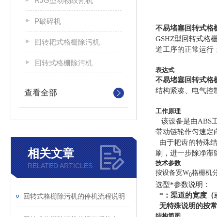
RJG型动物绞割机
P破碎机
不易堵塞回转式格
GSHZ
型回转式格
回转耙式格栅除污机
道工序的正常运行
回转式格栅除污机
表达式
不易堵塞回转式格
结构紧凑、电气控
查看全部
工作原理
该设备是由ABS
带动链轮作匀速定
由于耙齿的特殊
相关文章
刷，进一步除净滞
技术参数
RELATED ARTICLES
按设备宽W
格栅机分
0
选型*参数说明：
*：渠道的宽度（
回转式格栅除污机的停机流程说明
无特殊说明的按常
结构简图