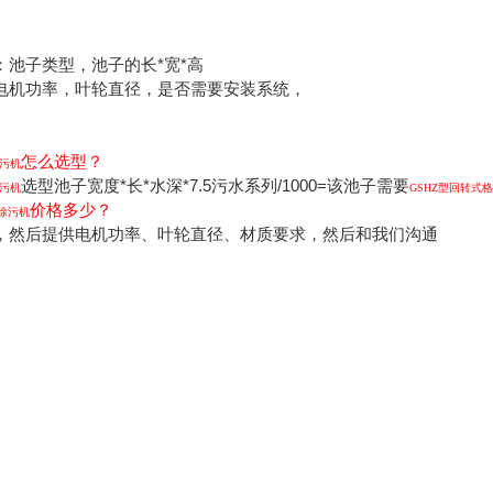
：池子类型，池子的长*宽*高
电机功率，叶轮直径，是否需要安装系统，
怎么选型？
污机
选型池子宽度*长*水深*7.5污水系列/1000=该池子需要
污机
GSHZ
型回转式格
价格多少？
除污机
，然后提供电机功率、叶轮直径、材质要求，然后和我们沟通