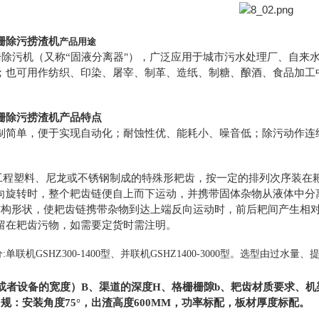
栅除污捞渣机
产品用途
栅除污机（又称“固液分离器"），广泛应用于城市污水处理厂、自来
；也可用作纺织、印染、屠宰、制革、造纸、制糖、酿酒、食品加工
栅除污捞渣机
产品特点
制简单，便于实现自动化；耐蚀性优、能耗小、噪音低；除污动作连
工程塑料、尼龙或不锈钢制成的特殊形耙齿，按一定的排列次序装在
向旋转时，整个耙齿链便自上而下运动，并携带固体杂物从液体中分
结构形状，使耙齿链携带杂物到达上端反向运动时，前后耙间产生相
留在耙齿污物，如需要定货时需注明。
:单联机GSHZ300-1400型、并联机GSHZ1400-3000型。选型
或者设备的宽度）B、渠道的深度H、格栅栅隙b、耙齿材质要求、机
规：安装角度75°，出渣高度600MM，功率标配，板材厚度标配。