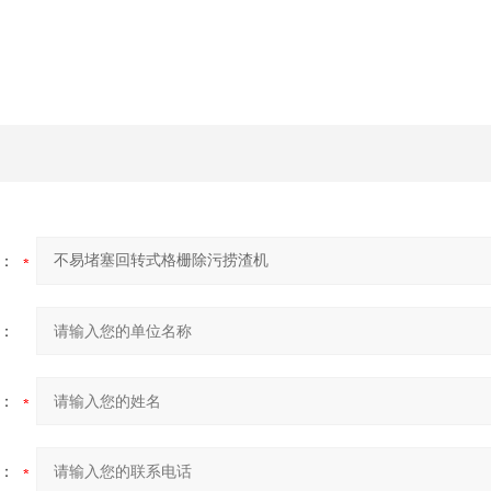
：
：
：
：