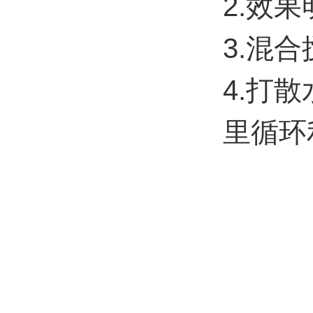
2.效
3.混
4.打
里循环