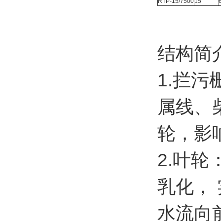
RTP-15/7500
15
结构简
1.拦
属线、
轮，影
2.叶
乳化，
水流向