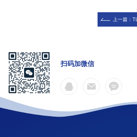
上一篇：
T
扫码加微信