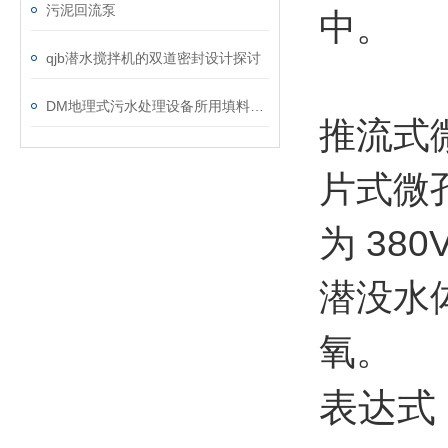
污泥回流泵
中。
qjb潜水搅拌机的双道密封设计探讨
DM地理式污水处理设备所用填料类型简析
推流式
片式微
为 3
潜没水
氧。
表达式