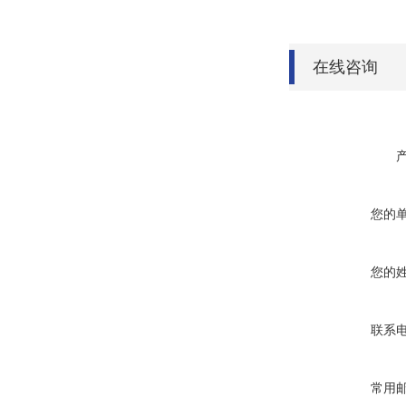
在线咨询
您的
您的
联系
常用