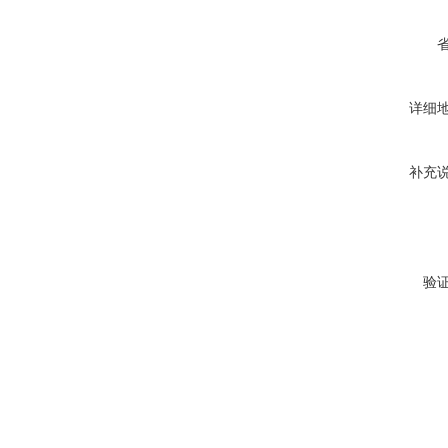
详细
补充
验