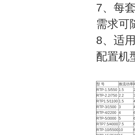
7、每
需求可
8、适
配置机
型 号
推流功率
RTP-1.5/550
1.5
RTP-2.2/750
2.2
RTP1.5/1100
1.5
RTP-3/1500
3
RTP-4/2200
4
RTP-5/3000
5
RTP7.5/4000
7.5
RTP-10/5500
10