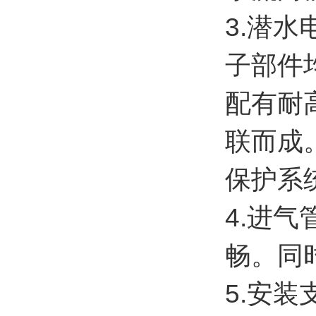
3.潜
子部件
配有耐
联而成
保护系
4.进
畅。同
5.安