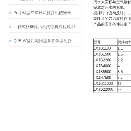
污水大面积与空气接
完成对污水的充氧。
P(L)HJ型立式环流搅拌机的安全操作技巧
搅拌时（设为反转）
旋叶片的强力旋转作
产品的工作条件决定产品
回转式格栅除污机的停机流程说明
QJB-W型污泥回流泵在鱼塘泥沙清理中的效果剖析
型号
搅拌功率
LXJB1100
1.1
LXJB1500
1.5
LXJB2200
2.2
LXJB4000
4
LXJB5500
5.5
LXJB7500
7.5
LXJB11000
11
LXJB22000
22