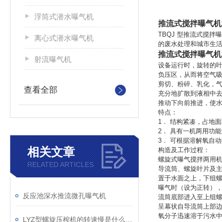
浮筒式潜水曝气机
推流式搅拌曝气机
TBQJ 型推流式搅
离心式潜水曝气机
的废水处理和城市生
推流式搅拌曝气机
射流曝气机
设备运行时，旋转的
负压区，从而将空气
剪切、粉碎、乳化，
查看全部
充分地扩散到液相中
推动下向前推进，使
特点：
1． 结构紧凑，占地
2． 具有一机两用功
3． 可根据溶解氧自
相关文章
构造及工作过程：
螺旋式曝气搅拌两用
RELATED ARTICLES
导流筒、螺旋叶片及主
置于水面之上，下组
曝气时（设为正转）
反应池深水推流微孔曝气机
流筒底部进入至上组
呈幕状自导流筒上部
氧分子迅速溶于污水
LYZ型螺旋压榨机的转速慢是什么原因呢？