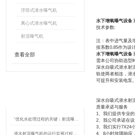
浮筒式潜水曝气机
水下增氧曝气设备
离心式潜水曝气机
技术参数:
射流曝气机
注：表中进气量及增
按系数0.85作为设
水下增氧曝气设备
查看全部
需本公司协助选型
深水自吸式潜水射
轨使两者相连，潜
可提升和安装电泵
相关文章
RELATED ARTICLES
深水自吸式潜水射
质量承诺与服务
1、我们提供专业
“优化水处理过程的关键：射流曝气机的应用“
2、我公司承诺在设
3、我们实行7X2
4、8小时故障响
潜水射流曝气机的运行监视过程简析