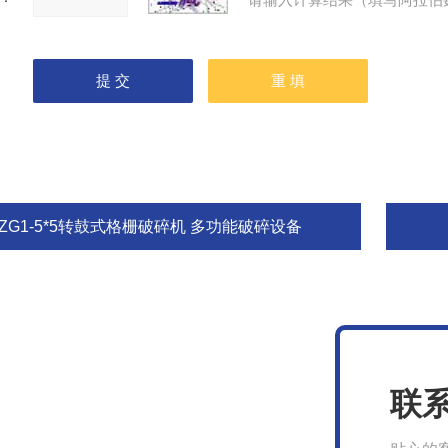
PZG1-5*5转鼓式格栅破碎机 多功能破碎设备
联