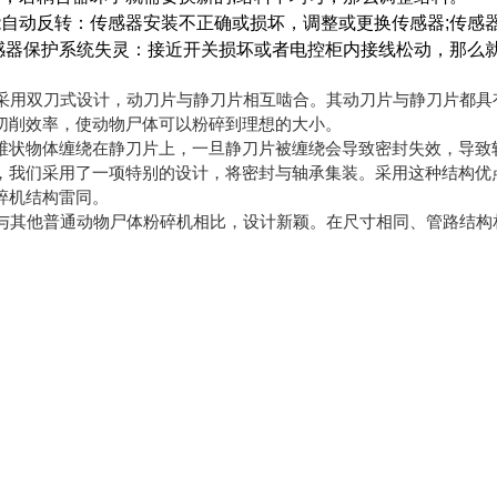
自动反转：传感器安装不正确或损坏，调整或更换传感器;传感
感器保护系统失灵：接近开关损坏或者电控柜内接线松动，那么
机采用双刀式设计，动刀片与静刀片相互啮合。其动刀片与静刀片都
切削效率，使动物尸体可以粉碎到理想的大小。
维状物体缠绕在静刀片上，一旦静刀片被缠绕会导致密封失效，导致
，我们采用了一项特别的设计，将密封与轴承集装。采用这种结构优
碎机结构雷同。
机与其他普通动物尸体粉碎机相比，设计新颖。在尺寸相同、管路结