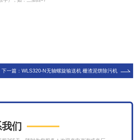
下一篇：
WLS320-N无轴螺旋输送机 栅渣泥饼除污机
系我们