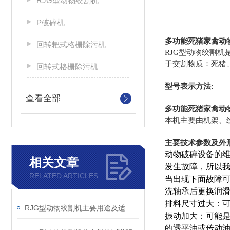
RJG型动物绞割机
P破碎机
多功能死猪家禽动
回转耙式格栅除污机
RJG
型动物绞割机
于交割物质：死猪
回转式格栅除污机
型号表示方法:
查看全部
多功能死猪家禽动
本机主要由机架、
主要技术参数及外
动物破碎设备的维
相关文章
发生故障，所以
RELATED ARTICLES
当出现下面故障可
洗轴承后更换润滑
排料尺寸过大：可
RJG型动物绞割机主要用途及适用物料说明
振动加大：可能是
的透平油或传动油