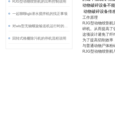
RJG型动物绞割机的出料控制说明
动物破碎设备不能
动物破碎设备传
一起聊聊qjb潜水搅拌机的找正事项
工作原理
RJG型动物绞割
对wls型无轴螺旋输送机运行时的异响分析
碎机。从而提高了
这项设计避免了纤
回转式格栅除污机的停机流程说明
为了提高切削效率
与普通动物尸体粉
RJG型动物绞割