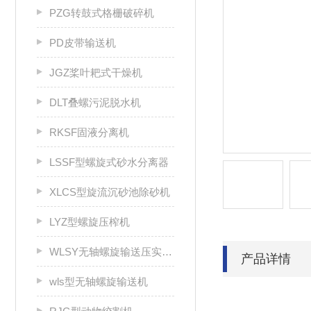
PZG转鼓式格栅破碎机
PD皮带输送机
JGZ桨叶耙式干燥机
DLT叠螺污泥脱水机
RKSF固液分离机
LSSF型螺旋式砂水分离器
XLCS型旋流沉砂池除砂机
LYZ型螺旋压榨机
WLSY无轴螺旋输送压实一体机
产品详情
wls型无轴螺旋输送机