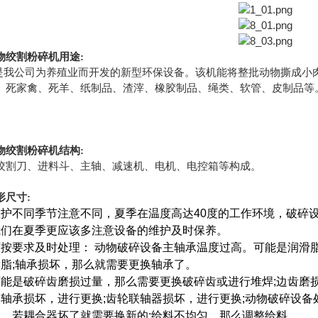
物绞割粉碎机
用途:
是我公司为养殖业而开发的新型环保设备。该机能将整批动物撕成小
、死家禽、死羊、纸制品、渣滓、橡胶制品、绳类、软管、皮制品等
物绞割粉碎机
结构:
绞割刀、进料斗、主轴、减速机、电机、电控箱等构成。
形尺寸:
护不同季节注意不同，夏季在温度高达40度的工作环境，破碎
我们在夏季更应该多注意设备的维护及时保养。
按要求及时处理： 动物破碎设备主轴承温度过高。可能是润滑
脂;轴承损坏，那么就需要更换轴承了。
能是破碎齿磨损过量，那么需要更换破碎齿或进行堆焊;边齿磨
轴承损坏，进行更换;齿轮联轴器损坏，进行更换;动物破碎设
，若耦合器坏了就需要换新的;给料不均匀，那么调整给料。