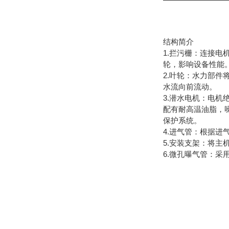
结构简介
1.拦污栅：连接
轮，影响设备性能
2.叶轮：水力部
水流向前流动。
3.潜水电机：电机
配有耐高温油脂，
保护系统。
4.进气管：根据
5.安装支架：将主
6.微孔曝气管：