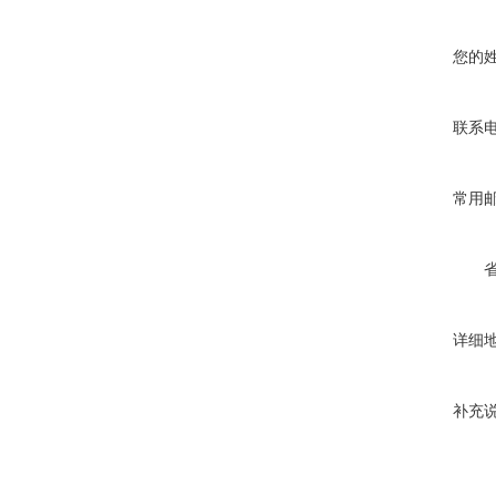
您的
联系
常用
详细
补充