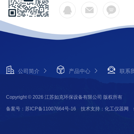
公司简介
产品中心
联系
Copyright © 2026 江苏如克环保设备有限公司 版权所有
备案号：苏ICP备11007664号-16
技术支持：化工仪器网