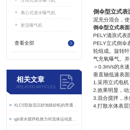
浮筒式潜水曝气机
倒伞型立式表
离心式潜水曝气机
泥充分混合，使
射流曝气机
倒伞型立式表面
PELY涌浪式
查看全部
PELY立式倒
轮组成。旋转叶
气充氧曝气。并
＞0.3m/s
垂直轴低速表面
相关文章
1.采用立式电
RELATED ARTICLES
2.效果明显，
3.混合搅拌，
XLCS型旋流沉砂池除砂机的旁通阀故障如何维修？
4.打散水体表
qjb潜水搅拌机推力对流体运动及混合效果的影响