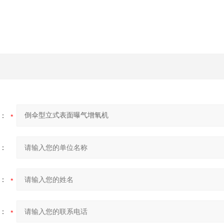
：
：
：
：