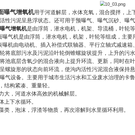
面曝气增氧机
用于河道解层，水体充氧，混合搅拌，上
活性污泥呈悬浮状态。还可用于预曝气、曝气沉砂、曝
曝气增氧机
是由浮筒，潜水电机，机架、导流桶，叶轮
表面曝气机是由浮筒，潜水电机，机架，叶轮等组成，主要
伞表曝机由电动机、插入补偿式联轴器、平行立轴式减速
轮将底部污水及污泥沿叶轮倒锥螺旋状提升，上升的污
将池底层含氧少的混合液向上提升环流、更新，同时在
的水速呈螺旋形的状态向前环流，使沟内活性污泥混合液保
曝气设备。主要用于城市生活污水和工业废水治理的卡
机，结构紧凑、重量轻。
动力大，河道水体高效的机械解层。
水体上下水循环。
层藻类，泡沫，浮渣等物质，再次溶解到水里循环利用。