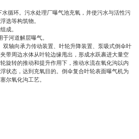
下水循环。污水处理厂曝气池充氧，并使污水与活性污
气浮选等构筑物。
等组成。
用于河道解层曝气。
箱、双轴向承力传动装置、叶轮升降装置、泵吸式倒伞叶
水夹带周边水体从叶轮边缘甩出，形成水跃裹进大量空
叶轮旋转的推动和提升作用下，推动水流在氧化沟以内
持悬浮状态，达到充氧目的。倒伞复合叶轮表面曝气机为
鲁塞尔氧化沟工艺。