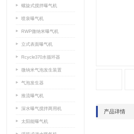
螺旋式搅拌曝气机
喷泉曝气机
RWP微纳米曝气机
立式表面曝气机
Rcycle370水循环器
微纳米气泡发生装置
气泡发生器
推流曝气机
深水曝气搅拌两用机
产品详情
太阳能曝气机