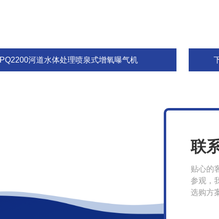
RPQ2200河道水体处理喷泉式增氧曝气机
联
贴心的
参观，
选购方